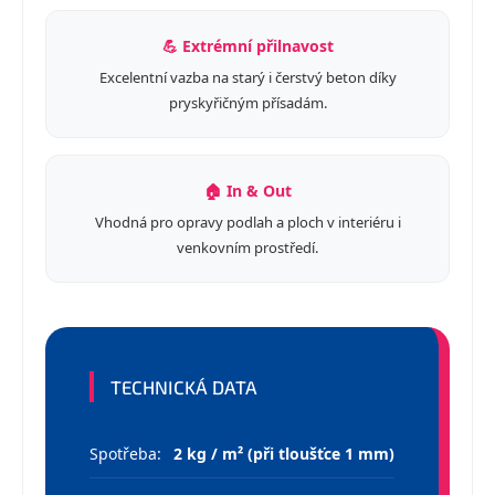
💪 Extrémní přilnavost
Excelentní vazba na starý i čerstvý beton díky
pryskyřičným přísadám.
🏠 In & Out
Vhodná pro opravy podlah a ploch v interiéru i
venkovním prostředí.
TECHNICKÁ DATA
Spotřeba:
2 kg / m² (při tloušťce 1 mm)