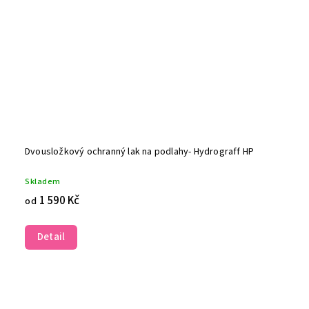
Dvousložkový ochranný lak na podlahy- Hydrograff HP
Skladem
1 590 Kč
od
Detail