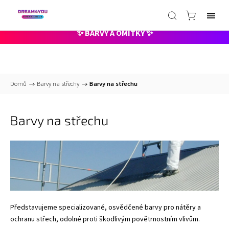
📞
+420 735 000 211 pracovní dny 8-15hod
✉️
info@dreamcolor.cz -
nonstop
✨ BARVY A OMÍTKY ✨
Domů
/
Barvy na střechy
/
Barvy na střechu
Barvy na střechu
Představujeme specializované, osvědčené barvy pro nátěry a
ochranu střech, odolné proti škodlivým povětrnostním vlivům.