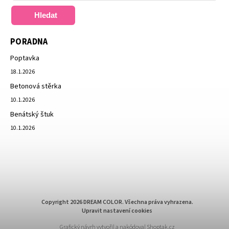
Hledat
PORADNA
Poptavka
18.1.2026
Betonová stěrka
10.1.2026
Benátský štuk
10.1.2026
Copyright 2026
DREAM COLOR
. Všechna práva vyhrazena.
Upravit nastavení cookies
Grafický návrh vytvořil a nakódoval
Shoptak.cz