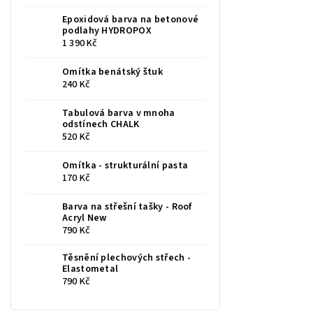
Epoxidová barva na betonové
podlahy HYDROPOX
1 390 Kč
Omítka benátský štuk
240 Kč
Tabulová barva v mnoha
odstínech CHALK
520 Kč
Omítka - strukturální pasta
170 Kč
Barva na střešní tašky - Roof
Acryl New
790 Kč
Těsnění plechových střech -
Elastometal
790 Kč