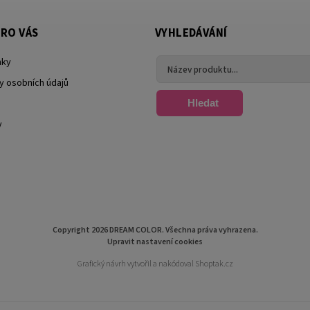
RO VÁS
VYHLEDÁVÁNÍ
nky
y osobních údajů
Hledat
y
Copyright 2026
DREAM COLOR
. Všechna práva vyhrazena.
Upravit nastavení cookies
Grafický návrh vytvořil a nakódoval
Shoptak.cz