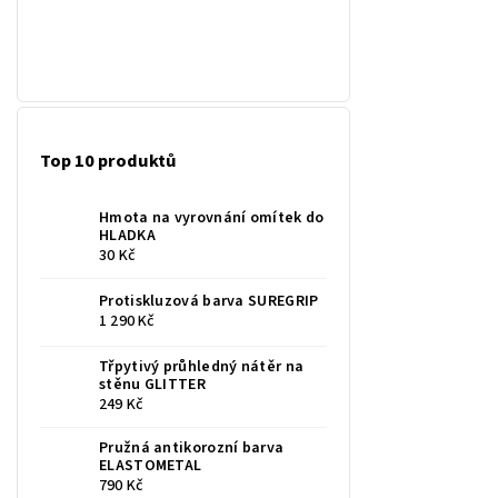
Top 10 produktů
Hmota na vyrovnání omítek do
HLADKA
30 Kč
Protiskluzová barva SUREGRIP
1 290 Kč
Třpytivý průhledný nátěr na
stěnu GLITTER
249 Kč
Pružná antikorozní barva
ELASTOMETAL
790 Kč