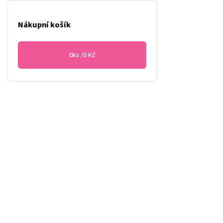
Nákupní košík
0
ks /
0 Kč