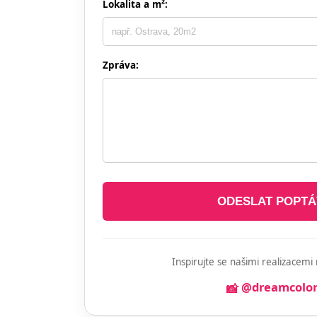
Lokalita a m²:
Zpráva:
ODESLAT POPT
Inspirujte se našimi realizacem
@dreamcolor
📸