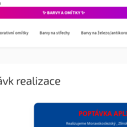
p
✨ BARVY A OMÍTKY ✨
orativní omítky
Barvy na střechy
Barvy na železo/antikoro
vk realizace
POPTÁVKA APL
Realizujeme Moravskoslezský , Zlíns