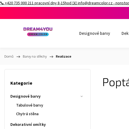
📞
+420 735 000 211 pracovní dny 8-15hod
✉️
info@dreamcolor.cz - nonsto
Designové barvy
Dek
Domů
/
Barvy na střechy
/
Realizace
Poptá
Kategorie
Designové barvy
Tabulové barvy
Chytrá stěna
Dekorativní omítky