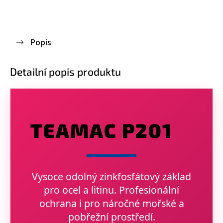
Popis
Detailní popis produktu
TEAMAC P201
Vysoce odolný zinkfosfátový základ
pro ocel a litinu. Profesionální
ochrana i pro náročné mořské a
pobřežní prostředí.