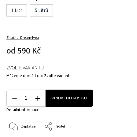
1 Litr
5 Litrů
Značka:
Dream4you
od
590 Kč
ZVOLTE VARIANTU
Můžeme doručit do:
Zvolte variantu
PŘIDAT DO KOŠÍKU
Detailní informace
Zeptat se
Sdílet