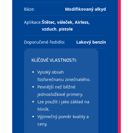
Báze:
Modifikovaný alkyd
Aplikace:
Štětec, váleček, Airless,
vzduch. pistole
Doporučené ředidlo:
Lakový benzín
KLÍČOVÉ VLASTNOSTI:
Vysoký obsah
fosforečnanu zinečnatého.
Pevnější než běžné
jednosložkové primery.
Lze použít i jako základ na
hliník.
Výjimečný poměr kvality a
ceny.