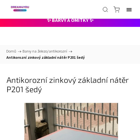
📞
+420 735 000 211 pracovní dny 8-15hod
✉️
info@dreamcolor.cz -
nonstop
✨ BARVY A OMÍTKY ✨
Domů
/
Barvy na železo/antikorozní
/
Antikorozní zinkový základní nátěr P201 šedý
Antikorozní zinkový základní nátěr
P201 šedý