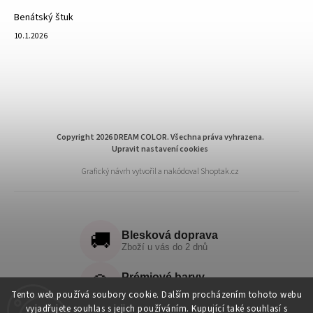
Benátský štuk
10.1.2026
Copyright 2026
DREAM COLOR
. Všechna práva vyhrazena.
Upravit nastavení cookies
Grafický návrh vytvořil a nakódoval
Shoptak.cz
🚚
Blesková doprava
Zboží u vás do 2 dnů
💎
Prémiové barvy
Nejvyšší standard kvality
Tento web používá soubory cookie. Dalším procházením tohoto webu
vyjadřujete souhlas s jejich používáním. Kupující také souhlasí s