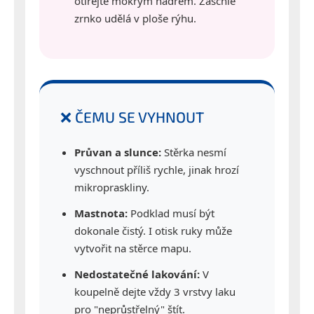
otírejte mokrým hadrem. Zaschlé
zrnko udělá v ploše rýhu.
❌ ČEMU SE VYHNOUT
Průvan a slunce:
Stěrka nesmí
vyschnout příliš rychle, jinak hrozí
mikropraskliny.
Mastnota:
Podklad musí být
dokonale čistý. I otisk ruky může
vytvořit na stěrce mapu.
Nedostatečné lakování:
V
koupelně dejte vždy 3 vrstvy laku
pro "neprůstřelný" štít.