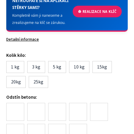
NETROUFÁTE SI NA APLIKACI
STĚRKY SAMI?
👷 REALIZACE NA KLÍČ
Kompletně vám ji naneseme a
zrealizujeme na klíč se zárukou.
Detailní informace
Kolik kilo:
1 kg
3 kg
5 kg
10 kg
15kg
20kg
25kg
Odstín betonu: