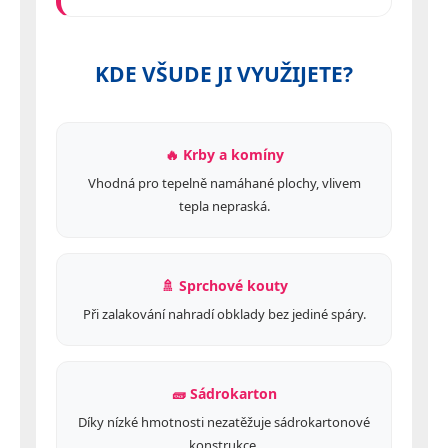
KDE VŠUDE JI VYUŽIJETE?
🔥 Krby a komíny
Vhodná pro tepelně namáhané plochy, vlivem
tepla nepraská.
🚿 Sprchové kouty
Při zalakování nahradí obklady bez jediné spáry.
🧱 Sádrokarton
Díky nízké hmotnosti nezatěžuje sádrokartonové
konstrukce.