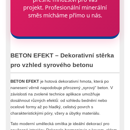
projekt. Profesionální minerální
směs mícháme přímo u nás.
BETON EFEKT – Dekorativní stěrka
pro vzhled syrového betonu
BETON EFEKT
je hotová dekorativní hmota, která po
nanesení věrně napodobuje přirozený „syrový“ beton. V
závislosti na zvolené technice aplikace umožňuje
dosáhnout různých efektů: od vzhledu bednění nebo
ocelové formy až po hladký, celistvý povrch s
charakteristickými póry, vžery a úbytky materiálu.
Tato moderní umělecká omítka je ideální dekorací pro
současné interiéry. Dokonale harmonizuje s kovem, sklem