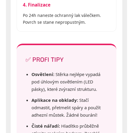
4. Finalizace
Po 24h naneste ochranný lak válečkem.
Povrch se stane nepropustným.
✅ PROFI TIPY
Osvětlení:
Stěrka nejlépe vypadá
pod úhlovým osvětlením (LED
pásky), které zvýrazní strukturu.
Aplikace na obklady:
Stačí
odmastit, přetmelit spáry a použít
adhezní můstek. Žádné bourání!
Čisté nářadí:
Hladítko průběžně