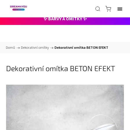
📞
+420 735 000 211 pracovní dny 8-15hod
✉️
info@dreamcolor.cz -
nonstop
✨ BARVY A OMÍTKY ✨
Domů
/
Dekorativní omítky
/
Dekorativní omítka BETON EFEKT
Dekorativní omítka BETON EFEKT