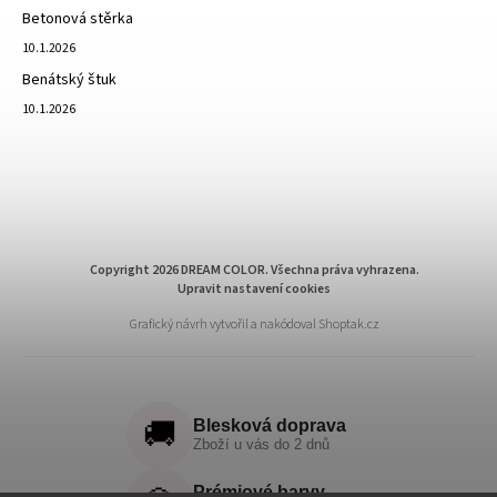
Betonová stěrka
10.1.2026
Benátský štuk
10.1.2026
Copyright 2026
DREAM COLOR
. Všechna práva vyhrazena.
Upravit nastavení cookies
Grafický návrh vytvořil a nakódoval
Shoptak.cz
🚚
Blesková doprava
Zboží u vás do 2 dnů
Prémiové barvy