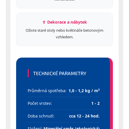
🏺 Dekorace a nábytek
Oživte staré stoly nebo květináče betonovým
vzhledem.
TECHNICKÉ PARAMETRY
Průměrná spotřeba:
1,0 - 1,2 kg / m²
Počet vrstev:
1 - 2
Doba schnutí:
cca 12 - 24 hod.
Složení:
Minerální směs (ekologická)