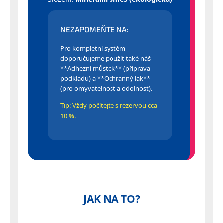
NEZAPOMEŇTE NA:
Pro kompletní systém
doporučujeme použít také náš
**Adhezní můstek** (příprava
podkladu) a **Ochranný lak**
(pro omyvatelnost a odolnost).
Tip: Vždy počítejte s rezervou cca
10 %.
JAK NA TO?