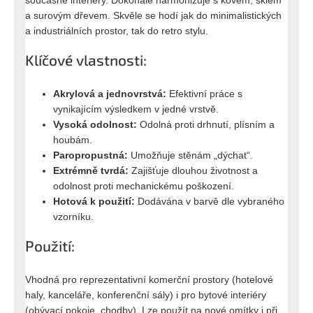
a surovým dřevem. Skvěle se hodí jak do minimalistických
a industriálních prostor, tak do retro stylu.
Klíčové vlastnosti:
Akrylová a jednovrstvá:
Efektivní práce s
vynikajícím výsledkem v jedné vrstvě.
Vysoká odolnost:
Odolná proti drhnutí, plísním a
houbám.
Paropropustná:
Umožňuje stěnám „dýchat“.
Extrémně tvrdá:
Zajišťuje dlouhou životnost a
odolnost proti mechanickému poškození.
Hotová k použití:
Dodávána v barvě dle vybraného
vzorníku.
Použití:
Vhodná pro reprezentativní komerční prostory (hotelové
haly, kanceláře, konferenční sály) i pro bytové interiéry
(obývací pokoje, chodby). Lze použít na nové omítky i při