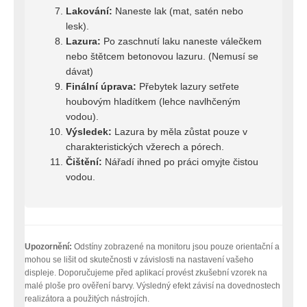
Lakování:
Naneste lak (mat, satén nebo
lesk).
Lazura:
Po zaschnutí laku naneste válečkem
nebo štětcem betonovou lazuru. (Nemusí se
dávat)
Finální úprava:
Přebytek lazury setřete
houbovým hladítkem (lehce navlhčeným
vodou).
Výsledek:
Lazura by měla zůstat pouze v
charakteristických vžerech a pórech.
Čištění:
Nářadí ihned po práci omyjte čistou
vodou.
Upozornění:
Odstíny zobrazené na monitoru jsou pouze orientační a
mohou se lišit od skutečnosti v závislosti na nastavení vašeho
displeje. Doporučujeme před aplikací provést zkušební vzorek na
malé ploše pro ověření barvy. Výsledný efekt závisí na dovednostech
realizátora a použitých nástrojích.