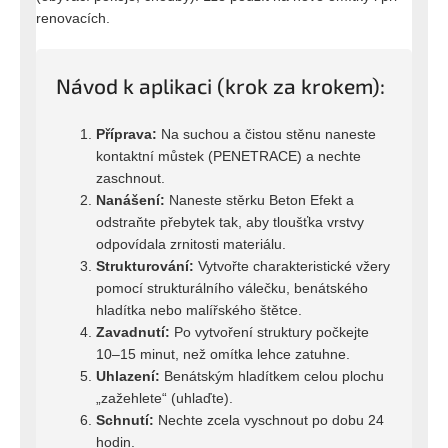
renovacích.
Návod k aplikaci (krok za krokem):
Příprava:
Na suchou a čistou stěnu naneste
kontaktní můstek (PENETRACE) a nechte
zaschnout.
Nanášení:
Naneste stěrku Beton Efekt a
odstraňte přebytek tak, aby tloušťka vrstvy
odpovídala zrnitosti materiálu.
Strukturování:
Vytvořte charakteristické vžery
pomocí strukturálního válečku, benátského
hladítka nebo malířského štětce.
Zavadnutí:
Po vytvoření struktury počkejte
10–15 minut, než omítka lehce zatuhne.
Uhlazení:
Benátským hladítkem celou plochu
„zažehlete“ (uhlaďte).
Schnutí:
Nechte zcela vyschnout po dobu 24
hodin.