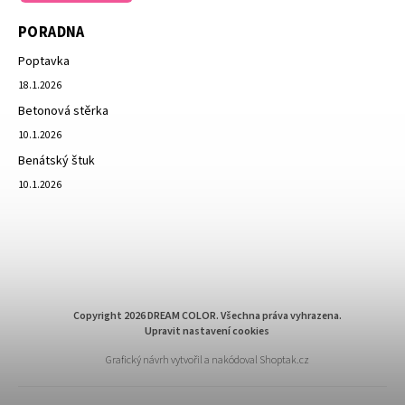
PORADNA
Poptavka
18.1.2026
Betonová stěrka
10.1.2026
Benátský štuk
10.1.2026
Copyright 2026
DREAM COLOR
. Všechna práva vyhrazena.
Upravit nastavení cookies
Grafický návrh vytvořil a nakódoval
Shoptak.cz