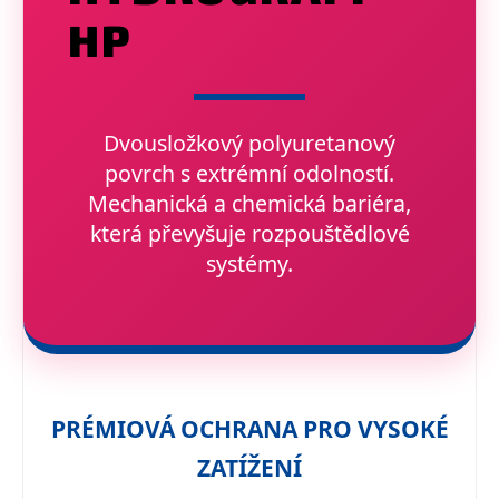
HP
Dvousložkový polyuretanový
povrch s extrémní odolností.
Mechanická a chemická bariéra,
která převyšuje rozpouštědlové
systémy.
PRÉMIOVÁ OCHRANA PRO VYSOKÉ
ZATÍŽENÍ