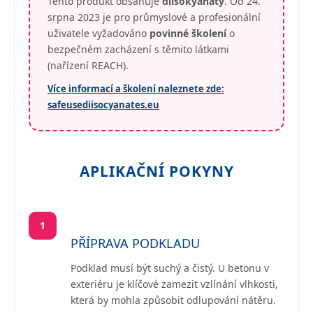
Tento produkt obsahuje
diisokyanáty
. Od 24.
srpna 2023 je pro průmyslové a profesionální
uživatele vyžadováno
povinné školení
o
bezpečném zacházení s těmito látkami
(nařízení REACH).
Více informací a školení naleznete zde:
safeusediisocyanates.eu
APLIKAČNÍ POKYNY
1
PŘÍPRAVA PODKLADU
Podklad musí být suchý a čistý. U betonu v
exteriéru je klíčové zamezit vzlínání vlhkosti,
která by mohla způsobit odlupování nátěru.