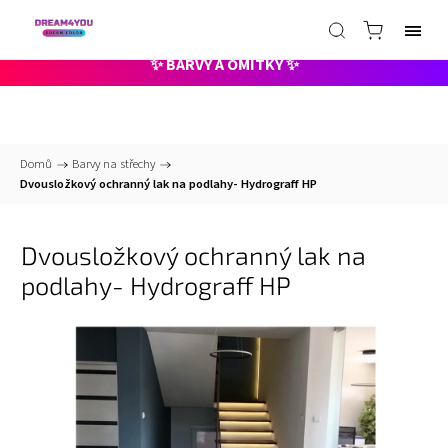
📞
+420 735 000 211 pracovní dny 8-15hod
✉️
info@dreamcolor.cz -
nonstop
✨ BARVY A OMÍTKY ✨
Domů
/
Barvy na střechy
/
Dvousložkový ochranný lak na podlahy- Hydrograff HP
Dvousložkový ochranný lak na
podlahy- Hydrograff HP