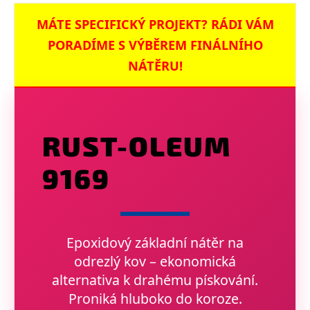
MÁTE SPECIFICKÝ PROJEKT? RÁDI VÁM
PORADÍME S VÝBĚREM FINÁLNÍHO
NÁTĚRU!
RUST-OLEUM
9169
Epoxidový základní nátěr na
odrezlý kov – ekonomická
alternativa k drahému pískování.
Proniká hluboko do koroze.