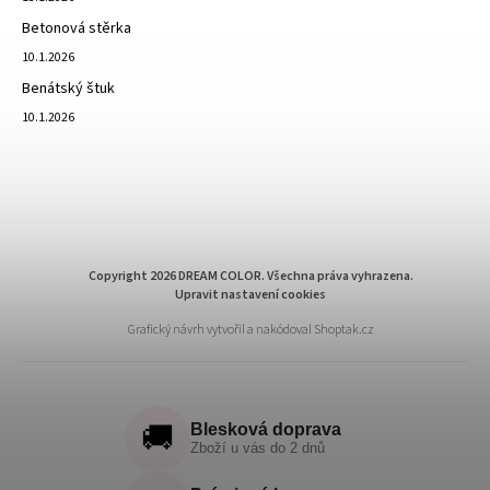
Betonová stěrka
10.1.2026
Benátský štuk
10.1.2026
Copyright 2026
DREAM COLOR
. Všechna práva vyhrazena.
Upravit nastavení cookies
Grafický návrh vytvořil a nakódoval
Shoptak.cz
🚚
Blesková doprava
Zboží u vás do 2 dnů