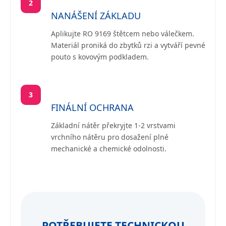
2
NANÁŠENÍ ZÁKLADU
Aplikujte RO 9169 štětcem nebo válečkem.
Materiál proniká do zbytků rzi a vytváří pevné
pouto s kovovým podkladem.
3
FINÁLNÍ OCHRANA
Základní nátěr překryjte 1-2 vrstvami
vrchního nátěru pro dosažení plné
mechanické a chemické odolnosti.
POTŘEBUJETE TECHNICKOU