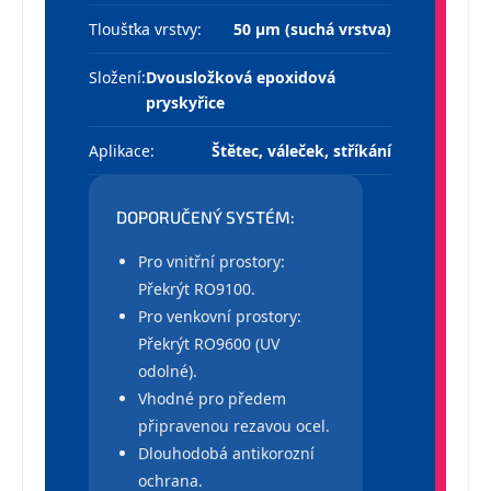
Tloušťka vrstvy:
50 µm (suchá vrstva)
Složení:
Dvousložková epoxidová
pryskyřice
Aplikace:
Štětec, váleček, stříkání
DOPORUČENÝ SYSTÉM:
Pro vnitřní prostory:
Překrýt RO9100.
Pro venkovní prostory:
Překrýt RO9600 (UV
odolné).
Vhodné pro předem
připravenou rezavou ocel.
Dlouhodobá antikorozní
ochrana.