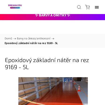
📞
+420 735 000 211 pracovní dny 8-15hod
✉️
info@dreamcolor.cz -
nonstop
✨ BARVY A OMÍTKY ✨
Domů
/
Barvy na železo/antikorozní
/
Epoxidový základní nátěr na rez 9169 - 5L
Epoxidový základní nátěr na rez
9169 - 5L